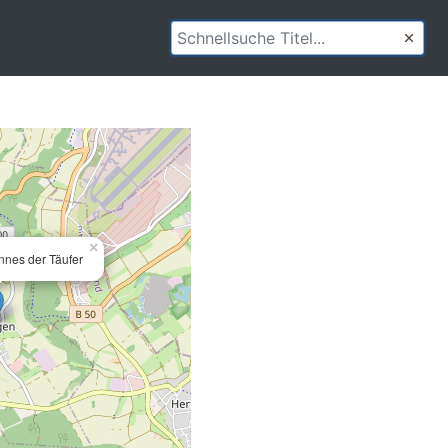
×
nnes der Täufer