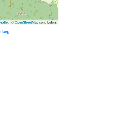
eaflet
| ©
OpenStreetMap
contributors
ndung