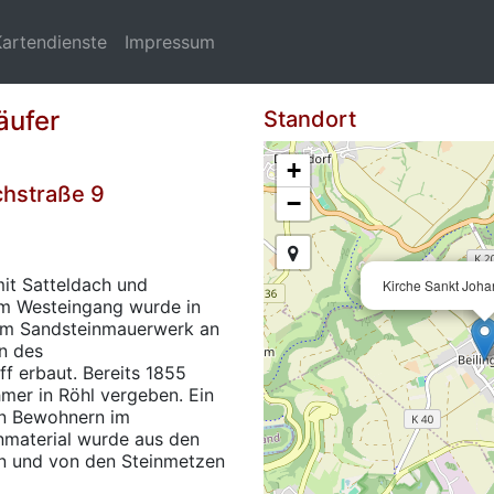
Kartendienste
Impressum
äufer
Standort
+
chstraße 9
−
mit Satteldach und
Kirche Sankt Joha
m Westeingang wurde in
tem Sandsteinmauerwerk an
en des
ff erbaut. Bereits 1855
mer in Röhl vergeben. Ein
on Bewohnern im
nmaterial wurde aus den
en und von den Steinmetzen