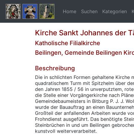
Home
Suchen
Kategorien
Kirche Sankt Johannes der T
Katholische Filialkirche
Beilingen, Gemeinde Beilingen Kir
Beschreibung
Die in schlichten Formen gehaltene Kirche 
quadratischem Turm mit Spitzhelm über de
den Jahren 1855 / 56 in unverputztem, ro
die Stelle einer Vorgängerkirche nach Plän
Gemeindebaumeisters in Bitburg P. J. J. Wol
wurde der Bauauftrag an einen Bauunterneh
Großteil der anfallenden Arbeiten wurde v
Frohndienst ausgeführt. Das benötigte Stei
Steinbrüchen in und um Beilingen gebroch
kunstvoll weiterverarbeitet.