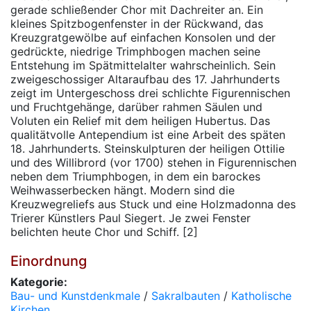
gerade schließender Chor mit Dachreiter an. Ein
kleines Spitzbogenfenster in der Rückwand, das
Kreuzgratgewölbe auf einfachen Konsolen und der
gedrückte, niedrige Trimphbogen machen seine
Entstehung im Spätmittelalter wahrscheinlich. Sein
zweigeschossiger Altaraufbau des 17. Jahrhunderts
zeigt im Untergeschoss drei schlichte Figurennischen
und Fruchtgehänge, darüber rahmen Säulen und
Voluten ein Relief mit dem heiligen Hubertus. Das
qualitätvolle Antependium ist eine Arbeit des späten
18. Jahrhunderts. Steinskulpturen der heiligen Ottilie
und des Willibrord (vor 1700) stehen in Figurennischen
neben dem Triumphbogen, in dem ein barockes
Weihwasserbecken hängt. Modern sind die
Kreuzwegreliefs aus Stuck und eine Holzmadonna des
Trierer Künstlers Paul Siegert. Je zwei Fenster
belichten heute Chor und Schiff. [2]
Einordnung
Kategorie:
Bau- und Kunstdenkmale
/
Sakralbauten
/
Katholische
Kirchen