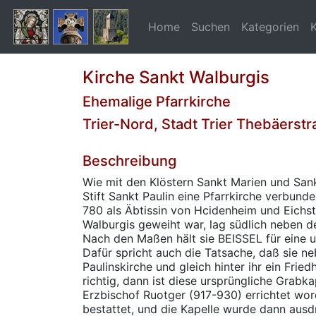
Home
Suchen
Kategorien
Kirche Sankt Walburgis
Ehemalige Pfarrkirche
Trier-Nord, Stadt Trier Thebäerst
Beschreibung
Wie mit den Klöstern Sankt Marien und San
Stift Sankt Paulin eine Pfarrkirche verbunde
780 als Äbtissin von Hcidenheim und Eichst
Walburgis geweiht war, lag südlich neben d
Nach den Maßen hält sie BEISSEL für eine 
Dafür spricht auch die Tatsache, daß sie ne
Paulinskirche und gleich hinter ihr ein Fried
richtig, dann ist diese ursprüngliche Grabk
Erzbischof Ruotger (917-930) errichtet wor
bestattet, und die Kapelle wurde dann ausd