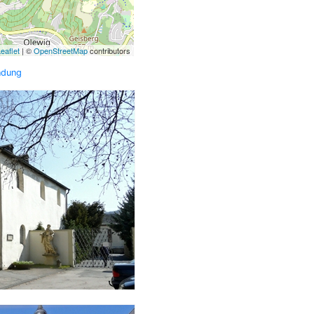
eaflet
| ©
OpenStreetMap
contributors
ndung