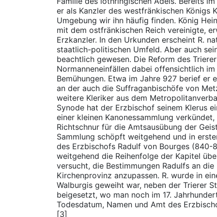
Familie des lothringischen Adels. Bereits i
er als Kanzler des westfränkischen Königs Ka
Umgebung wir ihn häufig finden. König Heinr
mit dem ostfränkischen Reich vereinigte, e
Erzkanzler. In den Urkunden erscheint R. 
staatlich-politischen Umfeld. Aber auch seine
beachtlich gewesen. Die Reform des Triere
Normanneneinfällen dabei offensichtlich im
Bemühungen. Etwa im Jahre 927 berief er ei
an der auch die Suffraganbischöfe von Met
weitere Kleriker aus dem Metropolitanverba
Synode hat der Erzbischof seinem Klerus e
einer kleinen Kanonessammlung verkündet,
Richtschnur für die Amtsausübung der Geistl
Sammlung schöpft weitgehend und in erster
des Erzbischofs Radulf von Bourges (840-8
weitgehend die Reihenfolge der Kapitel üb
versucht, die Bestimmungen Radulfs an die 
Kirchenprovinz anzupassen. R. wurde in einer
Walburgis geweiht war, neben der Trierer St
beigesetzt, wo man noch im 17. Jahrhundert 
Todesdatum, Namen und Amt des Erzbischof
[3]