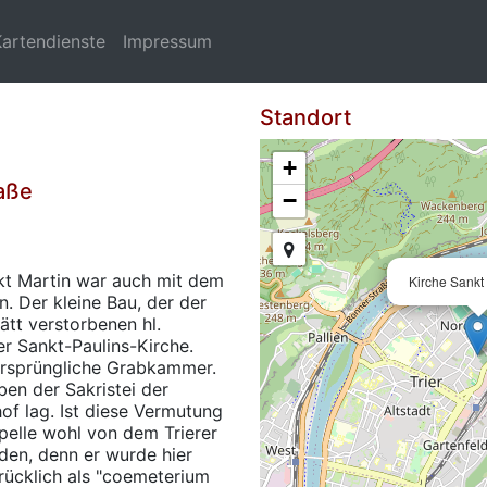
Kartendienste
Impressum
Standort
+
raße
−
kt Martin war auch mit dem
Kirche Sankt
n. Der kleine Bau, der der
ätt verstorbenen hl.
er Sankt-Paulins-Kirche.
ursprüngliche Grabkammer.
ben der Sakristei der
hof lag. Ist diese Vermutung
apelle wohl von dem Trierer
den, denn er wurde hier
rücklich als "coemeterium