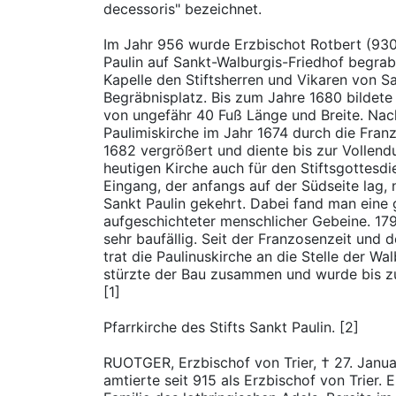
decessoris" bezeichnet.
Im Jahr 956 wurde Erzbischot Rotbert (930
Paulin auf Sankt-Walburgis-Friedhof begrab
Kapelle den Stiftsherren und Vikaren von Sa
Begräbnisplatz. Bis zum Jahre 1680 bildete 
von ungefähr 40 Fuß Länge und Breite. Nac
Paulimiskirche im Jahr 1674 durch die Fran
1682 vergrößert und diente bis zur Vollen
heutigen Kirche auch für den Stiftsgottesd
Eingang, der anfangs auf der Südseite lag,
Sankt Paulin gekehrt. Dabei fand man ein
aufgeschichteter menschlicher Gebeine. 17
sehr baufällig. Seit der Franzosenzeit und
trat die Paulinuskirche an die Stelle der Wa
stürzte der Bau zusammen und wurde bis z
[1]
Pfarrkirche des Stifts Sankt Paulin. [2]
RUOTGER, Erzbischof von Trier, † 27. Januar
amtierte seit 915 als Erzbischof von Trier.