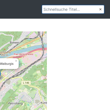
×
 Walburgis