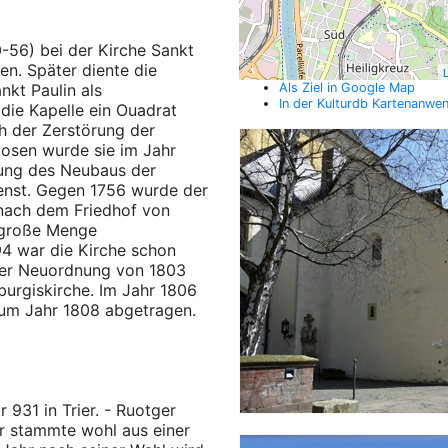
-56) bei der Kirche Sankt
en. Später diente die
L
nkt Paulin als
Als Ziel in Google Map
In der Kulturdb Kartenanwe
die Kapelle ein Ouadrat
h der Zerstörung der
zosen wurde sie im Jahr
dung des Neubaus der
ienst. Gegen 1756 wurde der
 nach dem Friedhof von
e große Menge
94 war die Kirche schon
 der Neuordnung von 1803
lburgiskirche. Im Jahr 1806
um Jahr 1808 abgetragen.
 931 in Trier. - Ruotger
 Er stammte wohl aus einer