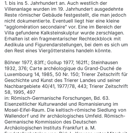
1. bis ins 5. Jahrhundert an. Auch westlich der
Villenanlage wurden im 19. Jahrhundert ausgedehnte
Reste römischer Gebäude festgestellt, die man jedoch
nicht dokumentierte. Eventuell liegt hier eine kleine
"agglomération secondaire" vor. Eine im Bereich der
Villa gefundene Kalksteinskulptur wurde zerschlagen.
Erhalten ist ein fragmentarischer Rechteckblock mit
Aedikula und Figurendarstellungen, bei dem es sich um
den Rest eines Viergöttersteins handeln könnte.
Böhner 1977, 83ff.; Gollup 1977, 162ff.; Steinhausen
1932, 376; Carte archéologique du Grand-Duché de
Luxembourg 14, 1985, 50 Nr. 150; Trierer Zeitschrift für
Geschichte und Kunst des Trierer Landes und seiner
Nachbargebiete 40/41, 1977/78, 443; Trierer Zeitschrift
58, 1995, 497
in: Römisch-Germanische Forschungen, Bd. 63.
Eisenzeitlicher Kulturwandel und Romanisierung im
Mosel-Eifel-Raum. Die keltisch-römische Siedlung von
Wallendorf und ihr archäologisches Umfeld. Römisch-
Germanische Kommission des Deutschen
Archäologischen Instituts Frankfurt a. M.