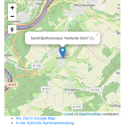
+
−
×
Sankt Bartholomäus "Helfanter Dom" (1)
Leaflet
| ©
OpenStreetMap
contributors
Als Ziel in Google Map
In der Kulturdb Kartenanwendung