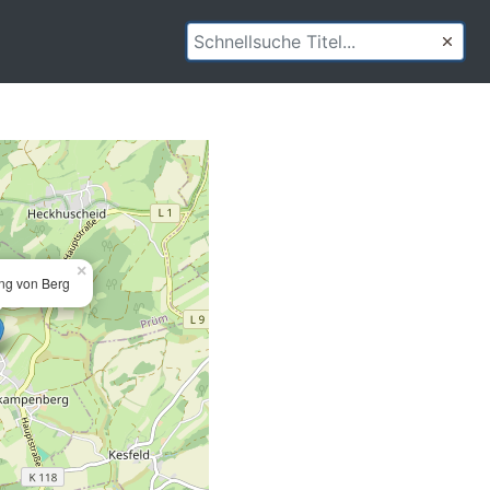
×
ng von Berg