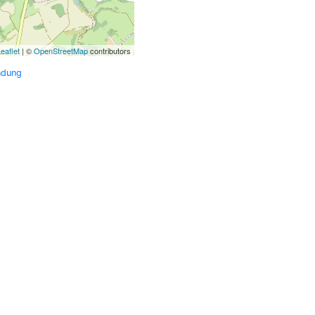
eaflet
| ©
OpenStreetMap
contributors
ndung