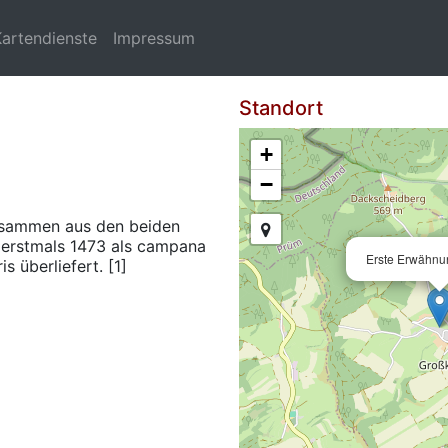
Kartendienste
Impressum
Standort
+
−
zusammen aus den beiden
erstmals 1473 als campana
Erste Erwähnu
s überliefert. [1]