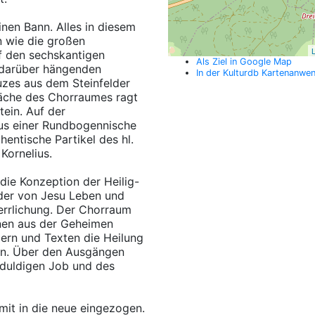
inen Bann. Alles in diesem
n wie die großen
L
uf den sechskantigen
Als Ziel in Google Map
 darüber hängenden
In der Kulturdb Kartenanwe
uzes aus dem Steinfelder
läche des Chorraumes ragt
tein. Auf der
us einer Rundbogennische
hentische Partikel des hl.
Kornelius.
die Konzeption der Heilig-
lder von Jesu Leben und
errlichung. Der Chorraum
enen aus der Geheimen
dern und Texten die Heilung
an. Über den Ausgängen
eduldigen Job und des
mit in die neue eingezogen.