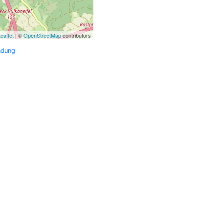
eaflet
| ©
OpenStreetMap
contributors
ndung