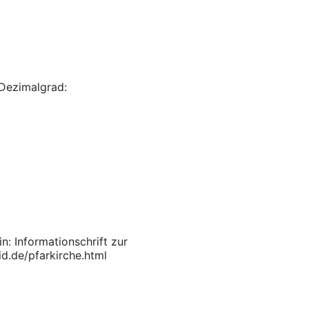
Dezimalgrad:
n: Informationschrift zur
id.de/pfarkirche.html