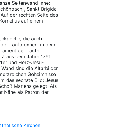
ganze Seitenwand inne:
Schönbach), Sankt Brigida
 Auf der rechten Seite des
Kornelius auf einem
enkapelle, die auch
 der Taufbrunnen, in dem
akrament der Taufe
etá aus dem Jahre 1761
tter und Herz-Jesu-
r Wand sind die Altarbilder
chmerzreichen Geheimnisse
am das sechste Bild: Jesus
choß Mariens gelegt. Als
er Nähe als Patron der
atholische Kirchen