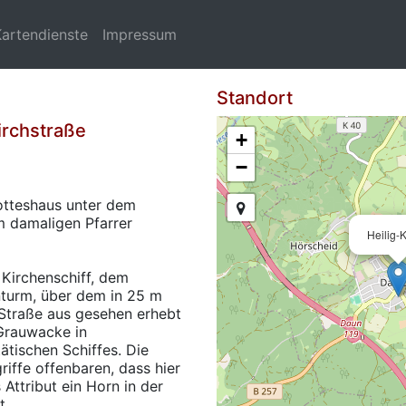
Kartendienste
Impressum
Standort
irchstraße
+
−
Gotteshaus unter dem
m damaligen Pfarrer
Heilig-
 Kirchenschiff, dem
turm, über dem in 25 m
Straße aus gesehen erhebt
 Grauwacke in
tischen Schiffes. Die
riffe offenbaren, dass hier
 Attribut ein Horn in der
t.