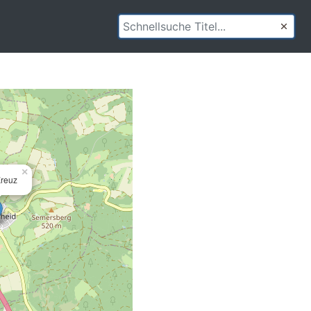
×
Kreuz