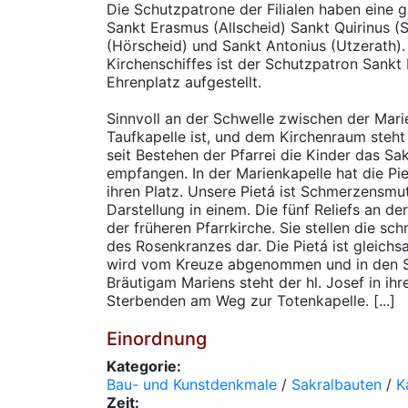
Die Schutzpatrone der Filialen haben eine 
Sankt Erasmus (Allscheid) Sankt Quirinus (
(Hörscheid) und Sankt Antonius (Utzerath).
Kirchenschiffes ist der Schutzpatron Sankt 
Ehrenplatz aufgestellt.
Sinnvoll an der Schwelle zwischen der Mari
Taufkapelle ist, und dem Kirchenraum steht
seit Bestehen der Pfarrei die Kinder das S
empfangen. In der Marienkapelle hat die Pi
ihren Platz. Unsere Pietá ist Schmerzensmu
Darstellung in einem. Die fünf Reliefs an de
der früheren Pfarrkirche. Sie stellen die s
des Rosenkranzes dar. Die Pietá ist gleichs
wird vom Kreuze abgenommen und in den S
Bräutigam Mariens steht der hl. Josef in ihr
Sterbenden am Weg zur Totenkapelle. [...]
Einordnung
Kategorie:
Bau- und Kunstdenkmale
/
Sakralbauten
/
K
Zeit: