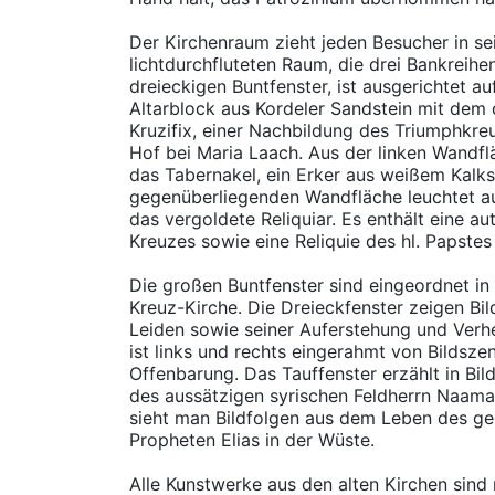
Der Kirchenraum zieht jeden Besucher in se
lichtdurchfluteten Raum, die drei Bankreihe
dreieckigen Buntfenster, ist ausgerichtet a
Altarblock aus Kordeler Sandstein mit dem
Kruzifix, einer Nachbildung des Triumphkre
Hof bei Maria Laach. Aus der linken Wandf
das Tabernakel, ein Erker aus weißem Kalks
gegenüberliegenden Wandfläche leuchtet a
das vergoldete Reliquiar. Es enthält eine aut
Kreuzes sowie eine Reliquie des hl. Papstes 
Die großen Buntfenster sind eingeordnet in 
Kreuz-Kirche. Die Dreieckfenster zeigen Bi
Leiden sowie seiner Auferstehung und Verh
ist links und rechts eingerahmt von Bildsz
Offenbarung. Das Tauffenster erzählt in Bil
des aussätzigen syrischen Feldherrn Naam
sieht man Bildfolgen aus dem Leben des g
Propheten Elias in der Wüste.
Alle Kunstwerke aus den alten Kirchen sind 