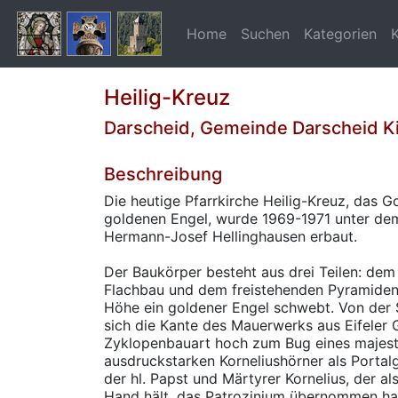
Home
Suchen
Kategorien
Heilig-Kreuz
Darscheid, Gemeinde Darscheid K
Beschreibung
Die heutige Pfarrkirche Heilig-Kreuz, das 
goldenen Engel, wurde 1969-1971 unter de
Hermann-Josef Hellinghausen erbaut.
Der Baukörper besteht aus drei Teilen: dem
Flachbau und dem freistehenden Pyramiden
Höhe ein goldener Engel schwebt. Von der 
sich die Kante des Mauerwerks aus Eifeler
Zyklopenbauart hoch zum Bug eines majestä
ausdruckstarken Korneliushörner als Portalg
der hl. Papst und Märtyrer Kornelius, der als
Hand hält, das Patrozinium übernommen ha