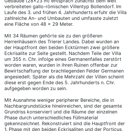
Gebäude (28x23 m) entsprach zunächst dem weit
verbreiteten gallo-römischen Villentyp Bollendorf. Im
Laufe des 3. und frühen 4. Jahrhunderts erfuhr die Villa
zahlreiche An- und Umbauten und umfasste zuletzt
eine Fläche von 48 x 29 Meter.
Mit 34 Räumen gehörte sie zu den größeren
Herrenhäusern des Trierer Landes. Dabei wurden an
der Hauptfront den beiden Ecktürmen zwei größere
Eckrisalite zur Seite gestellt. Nachdem Teile der Villa
um 355 n. Chr. infolge eines Germanenfalles zerstört
worden waren, wurden in ihren Ruinen offenbar zur
Bewirtschaftung der brachliegenden Felder Germanen
angesiedelt. Später als die Mehrzahl der Villen scheint
diese erst gegen Ende des 5. Jahrhunderts n. Chr.
aufgegeben worden zu sein.
Mit Ausnahme weniger peripherer Bereiche, die in
Nachbargrundstücke hineinreichen, sind der gesamte
Grundriss konserviert und die Räume der einzelnen
Phase durch unterschiedliches Füllmaterial
gekennzeichnet. Rekonstruiert sind die Hauptfront der
1. Phase mit den beiden Eckrisaliten und der Porticus,