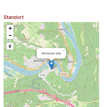
Standort
+
−
×
Römische Villa