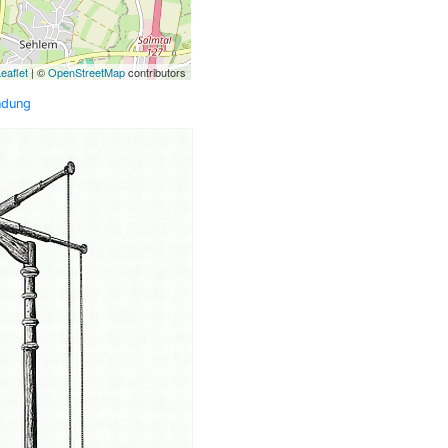
eaflet
| ©
OpenStreetMap
contributors
ndung