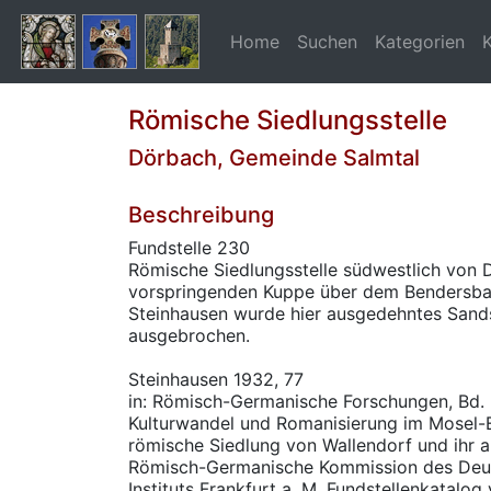
Home
Suchen
Kategorien
Römische Siedlungsstelle
Dörbach, Gemeinde Salmtal
Beschreibung
Fundstelle 230
Römische Siedlungsstelle südwestlich von D
vorspringenden Kuppe über dem Bendersba
Steinhausen wurde hier ausgedehntes San
ausgebrochen.
Steinhausen 1932, 77
in: Römisch-Germanische Forschungen, Bd. 6
Kulturwandel und Romanisierung im Mosel-Ei
römische Siedlung von Wallendorf und ihr 
Römisch-Germanische Kommission des Deu
Instituts Frankfurt a. M. Fundstellenkatalog 