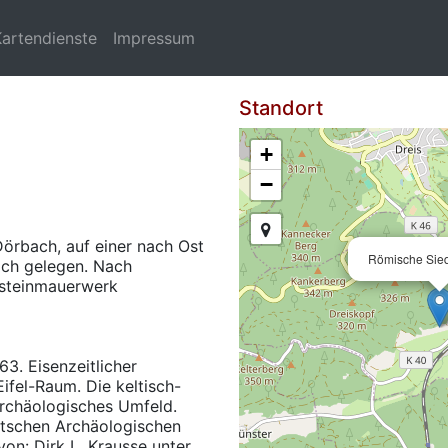
Kartendienste
Impressum
Standort
+
−
örbach, auf einer nach Ost
Römische Sied
ch gelegen. Nach
dsteinmauerwerk
3. Eisenzeitlicher
fel-Raum. Die keltisch-
archäologisches Umfeld.
tschen Archäologischen
von: Dirk L. Krausse unter