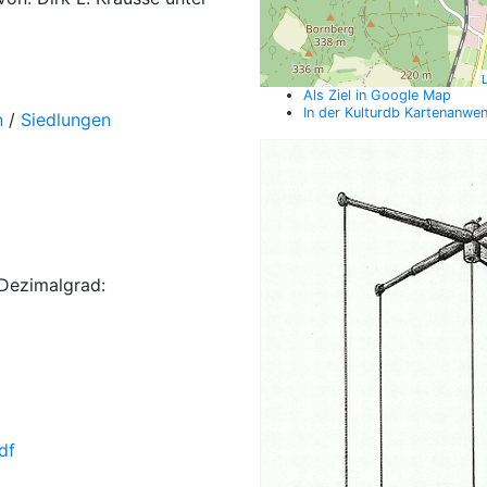
L
Als Ziel in Google Map
In der Kulturdb Kartenanwe
n
/
Siedlungen
Dezimalgrad:
df