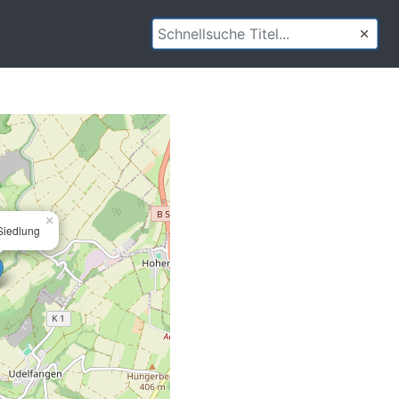
×
Siedlung