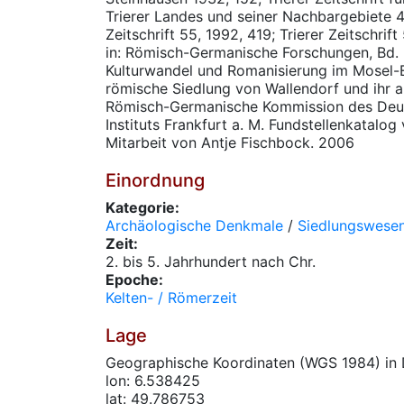
Trierer Landes und seiner Nachbargebiete 49
Zeitschrift 55, 1992, 419; Trierer Zeitschrif
in: Römisch-Germanische Forschungen, Bd. 6
Kulturwandel und Romanisierung im Mosel-Ei
römische Siedlung von Wallendorf und ihr 
Römisch-Germanische Kommission des Deu
Instituts Frankfurt a. M. Fundstellenkatalog 
Mitarbeit von Antje Fischbock. 2006
Einordnung
Kategorie:
Archäologische Denkmale
/
Siedlungswese
Zeit:
2. bis 5. Jahrhundert nach Chr.
Epoche:
Kelten- / Römerzeit
Lage
Geographische Koordinaten (WGS 1984) in 
lon: 6.538425
lat: 49.786753