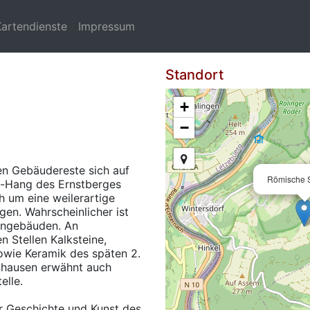
Kartendienste
Impressum
Standort
+
−
en Gebäudereste sich auf
Römische 
d-Hang des Ernstberges
ch um eine weilerartige
gen. Wahrscheinlicher ist
engebäuden. An
 Stellen Kalksteine,
sowie Keramik des späten 2.
inhausen erwähnt auch
elle.
für Geschichte und Kunst des