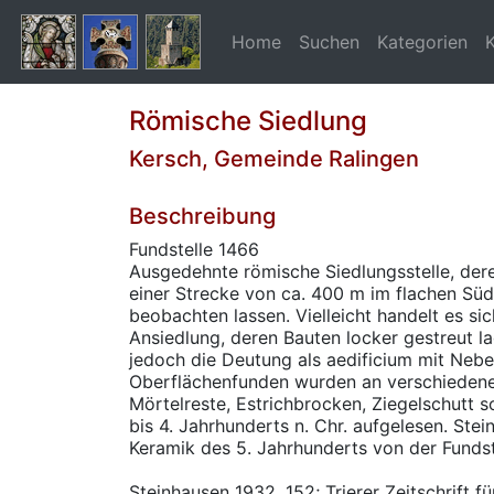
Home
Suchen
Kategorien
Römische Siedlung
Kersch, Gemeinde Ralingen
Beschreibung
Fundstelle 1466
Ausgedehnte römische Siedlungsstelle, der
einer Strecke von ca. 400 m im flachen Sü
beobachten lassen. Vielleicht handelt es si
Ansiedlung, deren Bauten locker gestreut la
jedoch die Deutung als aedificium mit Neb
Oberflächenfunden wurden an verschiedenen
Mörtelreste, Estrichbrocken, Ziegelschutt 
bis 4. Jahrhunderts n. Chr. aufgelesen. Ste
Keramik des 5. Jahrhunderts von der Fundst
Steinhausen 1932, 152; Trierer Zeitschrift 