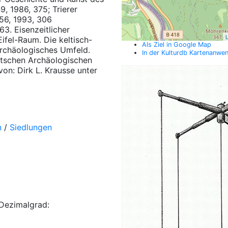
, 1986, 375; Trierer
t 56, 1993, 306
3. Eisenzeitlicher
L
fel-Raum. Die keltisch-
Als Ziel in Google Map
archäologisches Umfeld.
In der Kulturdb Kartenanwe
tschen Archäologischen
von: Dirk L. Krausse unter
n
/
Siedlungen
Dezimalgrad: