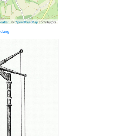
eaflet
| ©
OpenStreetMap
contributors
ndung