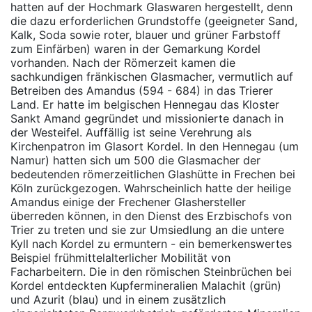
hatten auf der Hochmark Glaswaren hergestellt, denn
die dazu erforderlichen Grundstoffe (geeigneter Sand,
Kalk, Soda sowie roter, blauer und grüner Farbstoff
zum Einfärben) waren in der Gemarkung Kordel
vorhanden. Nach der Römerzeit kamen die
sachkundigen fränkischen Glasmacher, vermutlich auf
Betreiben des Amandus (594 - 684) in das Trierer
Land. Er hatte im belgischen Hennegau das Kloster
Sankt Amand gegründet und missionierte danach in
der Westeifel. Auffällig ist seine Verehrung als
Kirchenpatron im Glasort Kordel. In den Hennegau (um
Namur) hatten sich um 500 die Glasmacher der
bedeutenden römerzeitlichen Glashütte in Frechen bei
Köln zurückgezogen. Wahrscheinlich hatte der heilige
Amandus einige der Frechener Glashersteller
überreden können, in den Dienst des Erzbischofs von
Trier zu treten und sie zur Umsiedlung an die untere
Kyll nach Kordel zu ermuntern - ein bemerkenswertes
Beispiel frühmittelalterlicher Mobilität von
Facharbeitern. Die in den römischen Steinbrüchen bei
Kordel entdeckten Kupfermineralien Malachit (grün)
und Azurit (blau) und in einem zusätzlich