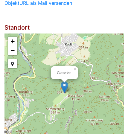
ObjektURL als Mail versenden
Standort
+
−
×
Glasofen