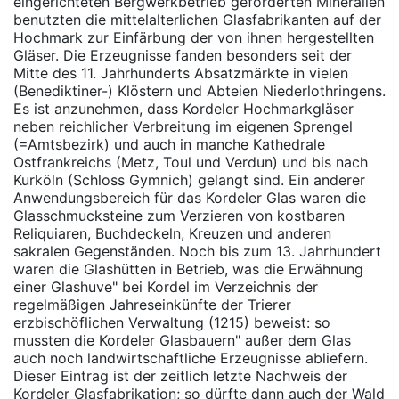
eingerichteten Bergwerkbetrieb geförderten Mineralien
benutzten die mittelalterlichen Glasfabrikanten auf der
Hochmark zur Einfärbung der von ihnen hergestellten
Gläser. Die Erzeugnisse fanden besonders seit der
Mitte des 11. Jahrhunderts Absatzmärkte in vielen
(Benediktiner-) Klöstern und Abteien Niederlothringens.
Es ist anzunehmen, dass Kordeler Hochmarkgläser
neben reichlicher Verbreitung im eigenen Sprengel
(=Amtsbezirk) und auch in manche Kathedrale
Ostfrankreichs (Metz, Toul und Verdun) und bis nach
Kurköln (Schloss Gymnich) gelangt sind. Ein anderer
Anwendungsbereich für das Kordeler Glas waren die
Glasschmucksteine zum Verzieren von kostbaren
Reliquiaren, Buchdeckeln, Kreuzen und anderen
sakralen Gegenständen. Noch bis zum 13. Jahrhundert
waren die Glashütten in Betrieb, was die Erwähnung
einer Glashuve" bei Kordel im Verzeichnis der
regelmäßigen Jahreseinkünfte der Trierer
erzbischöflichen Verwaltung (1215) beweist: so
mussten die Kordeler Glasbauern" außer dem Glas
auch noch landwirtschaftliche Erzeugnisse abliefern.
Dieser Eintrag ist der zeitlich letzte Nachweis der
Kordeler Glasfabrikation; so dürfte dann auch der Wald