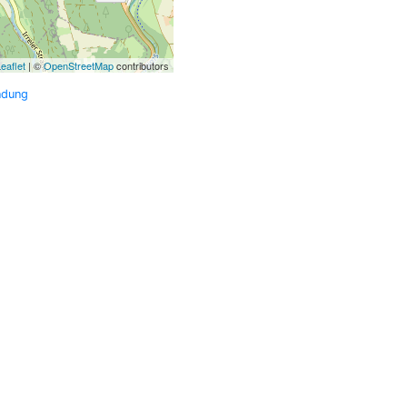
eaflet
| ©
OpenStreetMap
contributors
ndung