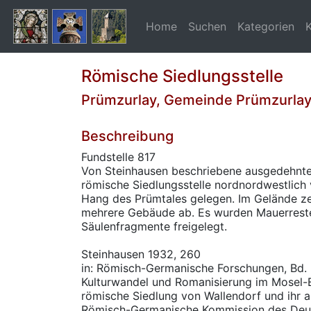
Home
Suchen
Kategorien
Römische Siedlungsstelle
Prümzurlay, Gemeinde Prümzurla
Beschreibung
Fundstelle 817
Von Steinhausen beschriebene ausgedehnte
römische Siedlungsstelle nordnordwestlich 
Hang des Prümtales gelegen. Im Gelände ze
mehrere Gebäude ab. Es wurden Mauerrest
Säulenfragmente freigelegt.
Steinhausen 1932, 260
in: Römisch-Germanische Forschungen, Bd. 6
Kulturwandel und Romanisierung im Mosel-Ei
römische Siedlung von Wallendorf und ihr 
Römisch-Germanische Kommission des Deu