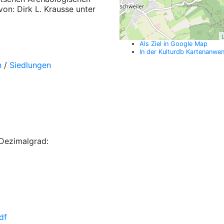
von: Dirk L. Krausse unter
L
Als Ziel in Google Map
In der Kulturdb Kartenanwe
n
/
Siedlungen
Dezimalgrad:
df