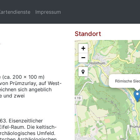
Kartendienste
Impressum
Standort
y
+
−
 (ca. 200 x 100 m)
Römische Sied
von Prümzurlay, auf West-
ichnen sich angeblich
e und zwei
3. Eisenzeitlicher
fel-Raum. Die keltisch-
archäologisches Umfeld.
tschen Archäologischen