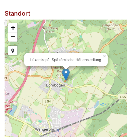
Standort
+
−
×
Lüxemkopf - Spätrömische Höhensiedlung