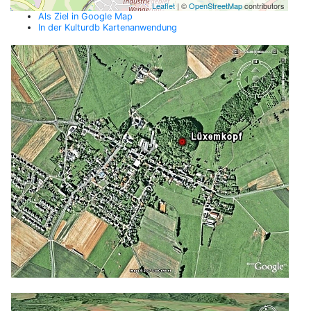
Leaflet
| ©
OpenStreetMap
contributors
Als Ziel in Google Map
In der Kulturdb Kartenanwendung