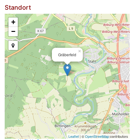
Standort
+
−
×
Gräberfeld
Leaflet
| ©
OpenStreetMap
contributors