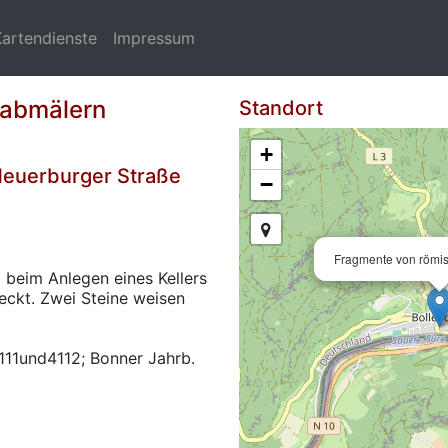
Kartendienste
Impressum
rabmälern
Standort
+
Neuerburger Straße
−
Fragmente von römi
 beim Anlegen eines Kellers
ckt. Zwei Steine weisen
4111und4112; Bonner Jahrb.