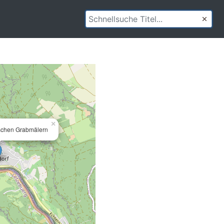
×
schen Grabmälern