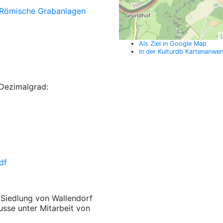
Römische Grabanlagen
L
Als Ziel in Google Map
In der Kulturdb Kartenanwe
Dezimalgrad:
df
e Siedlung von Wallendorf
usse unter Mitarbeit von