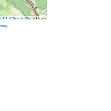
eaflet
| ©
OpenStreetMap
contributors
ndung