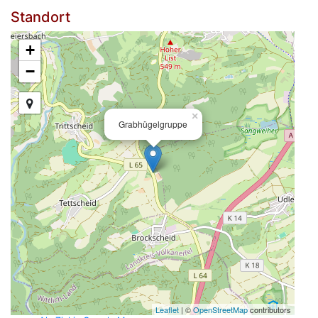
Standort
+
−
×
Grabhügelgruppe
Leaflet
| ©
OpenStreetMap
contributors