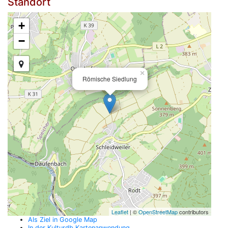
Standort
+
−
×
Römische Siedlung
Leaflet
| ©
OpenStreetMap
contributors
Als Ziel in Google Map
In der Kulturdb Kartenanwendung