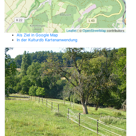
Leaflet
| ©
OpenStreetMap
contributors
Als Ziel in Google Map
In der Kulturdb Kartenanwendung