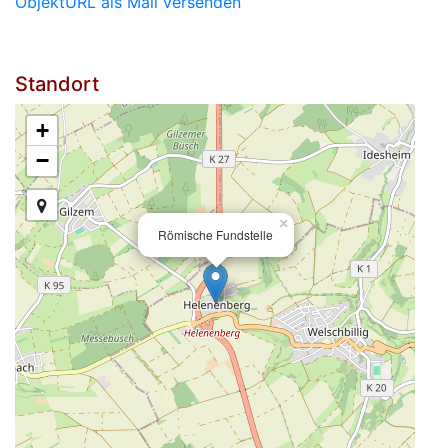
ObjektURL als Mail versenden
Standort
+
−
×
Römische Fundstelle