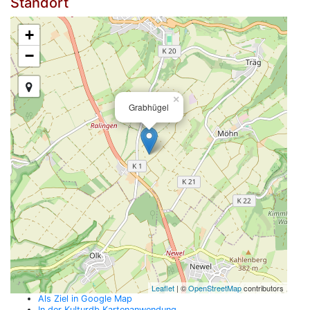
Standort
+
−
×
Grabhügel
Leaflet
| ©
OpenStreetMap
contributors
Als Ziel in Google Map
In der Kulturdb Kartenanwendung