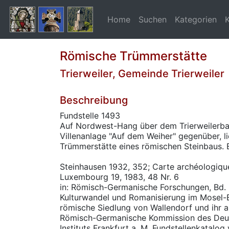
Home
Suchen
Kategorien
Römische Trümmerstätte
Trierweiler, Gemeinde Trierweiler
Beschreibung
Fundstelle 1493
Auf Nordwest-Hang über dem Trierweilerba
Villenanlage "Auf dem Weiher" gegenüber, li
Trümmerstätte eines römischen Steinbaus.
Steinhausen 1932, 352; Carte archéologiq
Luxembourg 19, 1983, 48 Nr. 6
in: Römisch-Germanische Forschungen, Bd. 6
Kulturwandel und Romanisierung im Mosel-Ei
römische Siedlung von Wallendorf und ihr 
Römisch-Germanische Kommission des Deu
Instituts Frankfurt a. M. Fundstellenkatalog 