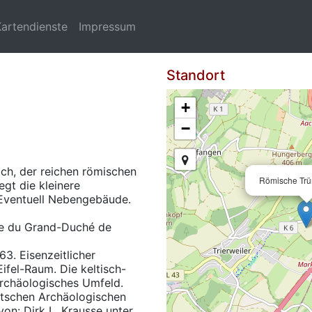
Kartendienste
Impressum
Standort
+
−
ch, der reichen römischen
Römische Trü
egt die kleinere
 Eventuell Nebengebäude.
ue du Grand-Duché de
3. Eisenzeitlicher
fel-Raum. Die keltisch-
archäologisches Umfeld.
tschen Archäologischen
von: Dirk L. Krausse unter