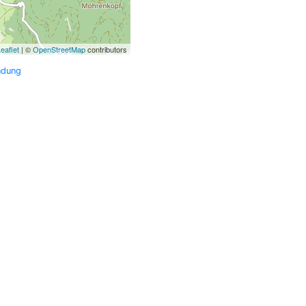
eaflet
| ©
OpenStreetMap
contributors
ndung