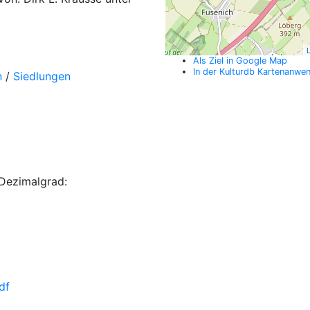
L
Als Ziel in Google Map
In der Kulturdb Kartenanwe
n
/
Siedlungen
Dezimalgrad:
df