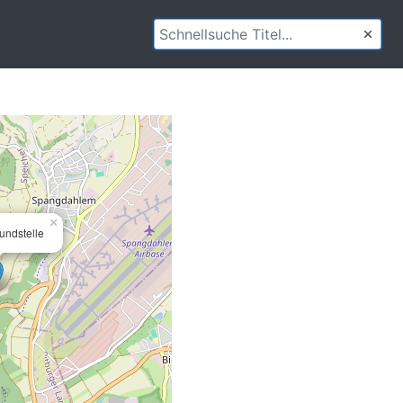
×
undstelle