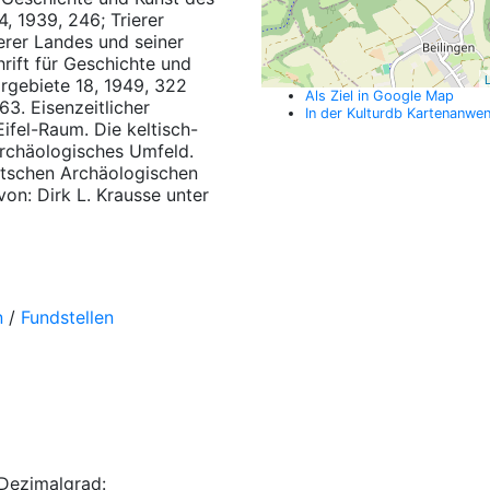
, 1939, 246; Trierer
ierer Landes und seiner
hrift für Geschichte und
L
rgebiete 18, 1949, 322
Als Ziel in Google Map
3. Eisenzeitlicher
In der Kulturdb Kartenanwe
fel-Raum. Die keltisch-
archäologisches Umfeld.
tschen Archäologischen
von: Dirk L. Krausse unter
n
/
Fundstellen
Dezimalgrad: