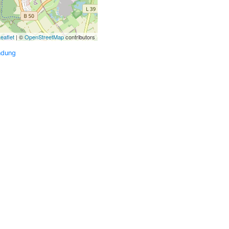
eaflet
| ©
OpenStreetMap
contributors
ndung