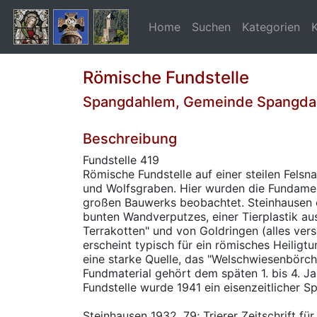
Home
Suchen
Kategorien
Römische Fundstelle
Spangdahlem, Gemeinde Spangd
Beschreibung
Fundstelle 419
Römische Fundstelle auf einer steilen Fels
und Wolfsgraben. Hier wurden die Fundame
großen Bauwerks beobachtet. Steinhausen 
bunten Wandverputzes, einer Tierplastik au
Terrakotten" und von Goldringen (alles versc
erscheint typisch für ein römisches Heiligt
eine starke Quelle, das "Welschwiesenbörch
Fundmaterial gehört dem späten 1. bis 4. Ja
Fundstelle wurde 1941 ein eisenzeitlicher Sp
Steinhausen 1932, 79; Trierer Zeitschrift f