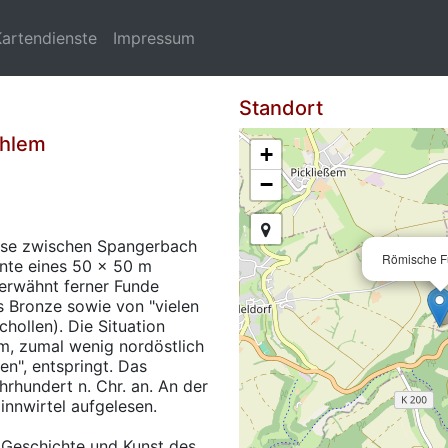
Kartendienste
Impressum
Standort
ahlem
+
−
nase zwischen Spangerbach
Römische F
nte eines 50 x 50 m
erwähnt ferner Funde
s Bronze sowie von "vielen
hollen). Die Situation
um, zumal wenig nordöstlich
en", entspringt. Das
hrhundert n. Chr. an. An der
innwirtel aufgelesen.
ür Geschichte und Kunst des