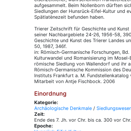
aufgesammelt. Beim Nollenborn dürften sic
Siedlungen der Hunsrück-Eifel-Kultur und e
Spätlatènezeit befunden haben.
Trierer Zeitschrift für Geschichte und Kunst
seiner Nachbargebiete 24-26, 1956-58, 390; 
Geschichte und Kunst des Trierer Landes u
50, 1987, 346f.
in: Römisch-Germanische Forschungen, Bd. 6
Kulturwandel und Romanisierung im Mosel-Ei
römische Siedlung von Wallendorf und ihr 
Römisch-Germanische Kommission des Deu
Instituts Frankfurt a. M. Fundstellenkatalog 
Mitarbeit von Antje Fischbock. 2006
Einordnung
Kategorie:
Archäologische Denkmale
/
Siedlungswese
Zeit:
Ende des 7. Jh. vor Chr. bis ca. 300 vor Chr
Epoche: