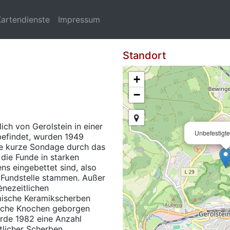
Kartendienste
Impressum
Standort
+
−
ich von Gerolstein in einer
Unbefestigt
efindet, wurden 1949
ne kurze Sondage durch das
die Funde in starken
 eingebettet sind, also
n Fundstelle stammen. Außer
ènezeitlichen
mische Keramikscherben
liche Knochen geborgen
rde 1982 eine Anzahl
itlicher Scherben