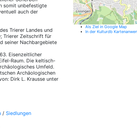
h somit unbefestigte
ventuell auch der
L
Als Ziel in Google Map
 des Trierer Landes und
In der Kulturdb Kartenanwe
Trierer Zeitschrift für
nd seiner Nachbargebiete
3. Eisenzeitlicher
fel-Raum. Die keltisch-
archäologisches Umfeld.
tschen Archäologischen
von: Dirk L. Krausse unter
n
/
Siedlungen
.