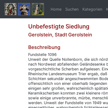
Home
Suchen
Kategorien
Unbefestigte Siedlung
Gerolstein, Stadt Gerolstein
Beschreibung
Fundstelle 1096
Unweit der Quelle Nollenborn, die sich nördl
nach Nordwest abfallenden Geländesenke b
vorgeschichtliche Scherben aufgelesen. Ei
Rheinische Landesmuseum Trier ergab, daß 
Schichten sekundär angeschwemmten Bodens
offensichtlich von einer oberhalb liegende
einigen sehr großen, wahrscheinlich spätlat
Keramikscherben konnten zwei kleinere rö
sowie einige unverbrannte, mürbe, mensch
werden. Unweit der Fundstelle von 1949 wu
eisenzeitlicher, wahrscheinlich frühlatèneze