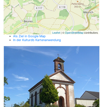
Leaflet
| ©
OpenStreetMap
contributors
Als Ziel in Google Map
In der Kulturdb Kartenanwendung