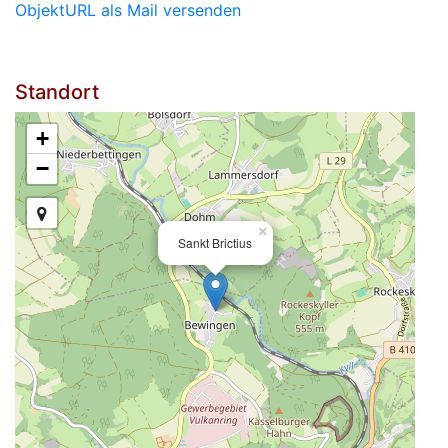
ObjektURL als Mail versenden
Standort
+
−
×
Sankt Brictius