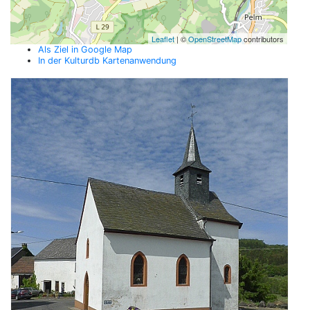
Leaflet
| ©
OpenStreetMap
contributors
Als Ziel in Google Map
In der Kulturdb Kartenanwendung