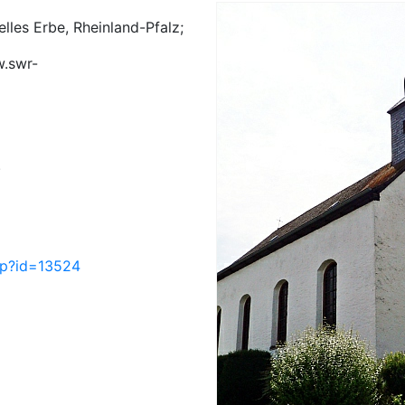
elles Erbe, Rheinland-Pfalz;
w.swr-
.
php?id=13524