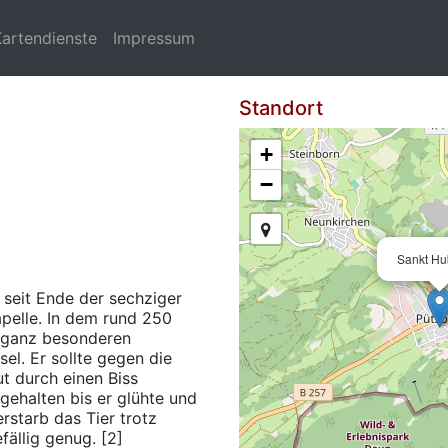
Kartendienste
Impressum
Standort
+
−
Sankt Hu
 seit Ende der sechziger
pelle. In dem rund 250
n ganz besonderen
el. Er sollte gegen die
ut durch einen Biss
gehalten bis er glühte und
rstarb das Tier trotz
fällig genug. [2]