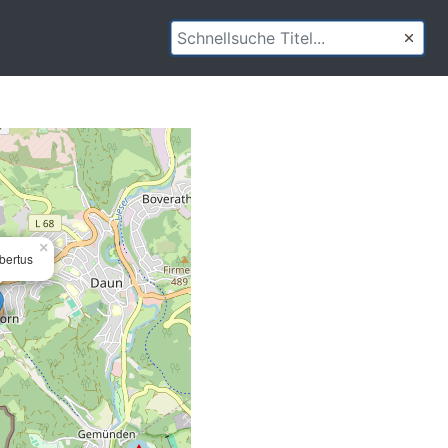
×
bertus