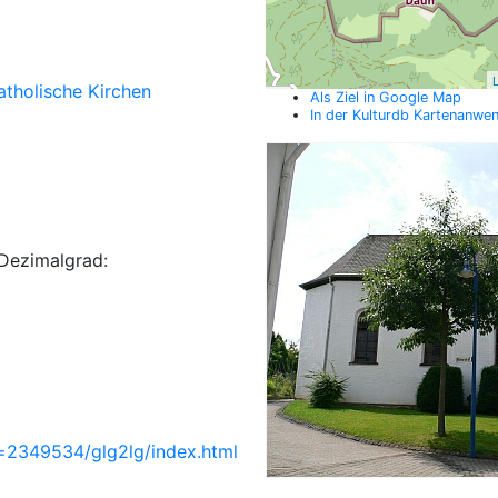
L
atholische Kirchen
Als Ziel in Google Map
In der Kulturdb Kartenanwe
Dezimalgrad:
=2349534/glg2lg/index.html