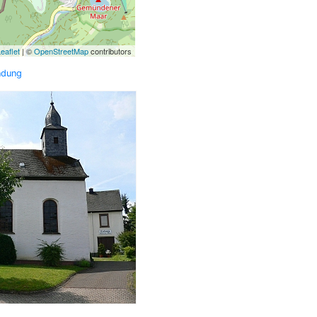
eaflet
| ©
OpenStreetMap
contributors
ndung