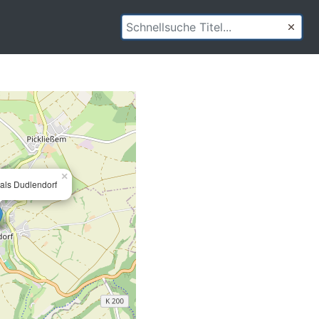
×
als Dudlendorf