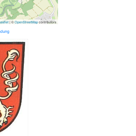
eaflet
| ©
OpenStreetMap
contributors
ndung