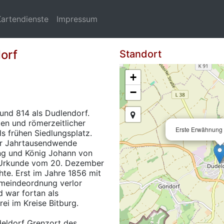
Kartendienste
Impressum
orf
Standort
+
−
und 814 als Dudlendorf.
ten und römerzeitlicher
Erste Erwähnung 
s frühen Siedlungsplatz.
der Jahrtausendwende
g und König Johann von
t Urkunde vom 20. Dezember
te. Erst im Jahre 1856 mit
emeindeordnung verlor
d war fortan als
i im Kreise Bitburg.
deldorf Grenzort des