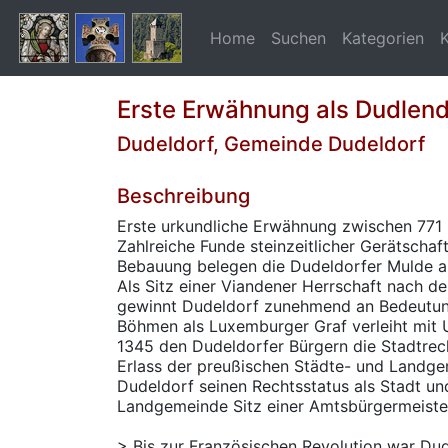
Home
Suchen
Kategorien
Erste Erwähnung als Dudlend
Dudeldorf, Gemeinde Dudeldorf
Beschreibung
Erste urkundliche Erwähnung zwischen 771 
Zahlreiche Funde steinzeitlicher Gerätschaf
Bebauung belegen die Dudeldorfer Mulde al
Als Sitz einer Viandener Herrschaft nach 
gewinnt Dudeldorf zunehmend an Bedeutun
Böhmen als Luxemburger Graf verleiht mi
1345 den Dudeldorfer Bürgern die Stadtrech
Erlass der preußischen Städte- und Landg
Dudeldorf seinen Rechtsstatus als Stadt un
Landgemeinde Sitz einer Amtsbürgermeistere
> Bis zur Französischen Revolution war Du