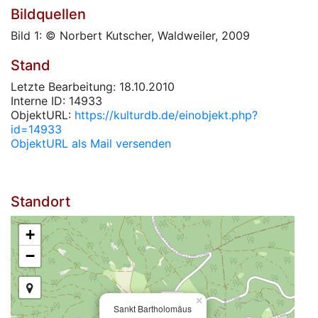
Bildquellen
Bild 1: © Norbert Kutscher, Waldweiler, 2009
Stand
Letzte Bearbeitung: 18.10.2010
Interne ID: 14933
ObjektURL:
https://kulturdb.de/einobjekt.php?
id=14933
ObjektURL als Mail versenden
Standort
+
−
×
Sankt Bartholomäus