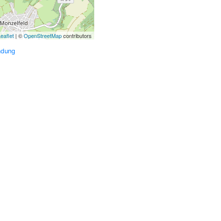
eaflet
| ©
OpenStreetMap
contributors
ndung