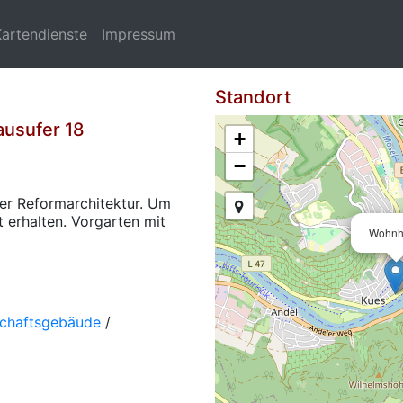
Kartendienste
Impressum
Standort
ausufer 18
+
−
der Reformarchitektur. Um
t erhalten. Vorgarten mit
Wohnh
schaftsgebäude
/