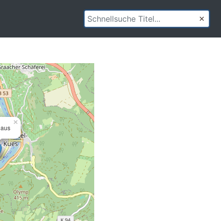
×
aus