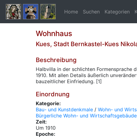
Home
Suchen
Kategorien
Wohnhaus
Kues, Stadt Bernkastel-Kues Nikol
Beschreibung
Halbvilla in der schlichten Formensprache 
1910. Mit allen Details äußerlich unveränder
bauzeitlicher Einfriedung. [1]
Einordnung
Kategorie:
Bau- und Kunstdenkmale
/
Wohn- und Wirt
Bürgerliche Wohn- und Wirtschaftsgebäude
Zeit:
Um 1910
Epoche: