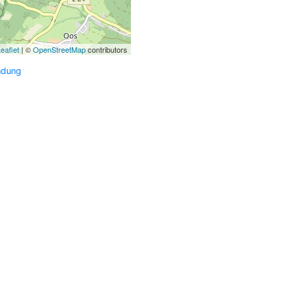
eaflet
| ©
OpenStreetMap
contributors
ndung