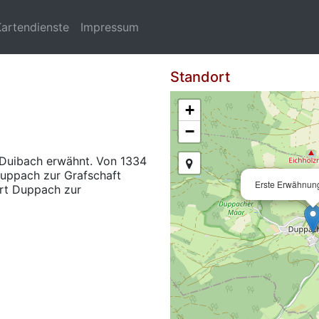
Kartendienste
Impressum
h
Standort
+
−
Duibach erwähnt. Von 1334
Duppach zur Grafschaft
Erste Erwähnung
rt Duppach zur