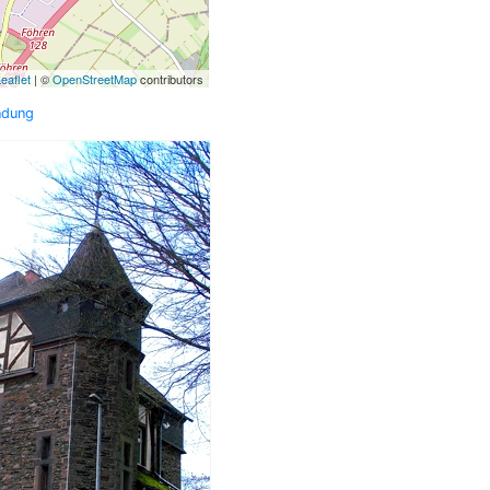
eaflet
| ©
OpenStreetMap
contributors
ndung