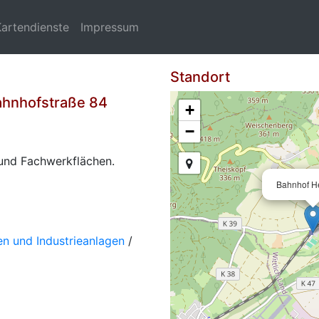
Kartendienste
Impressum
Standort
ahnhofstraße 84
+
−
 und Fachwerkflächen.
Bahnhof He
n und Industrieanlagen
/