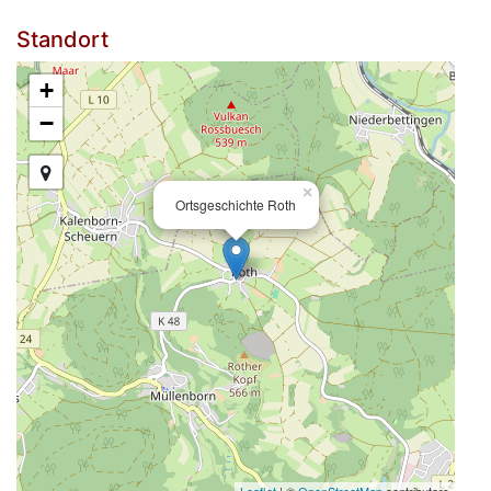
Standort
+
−
×
Ortsgeschichte Roth