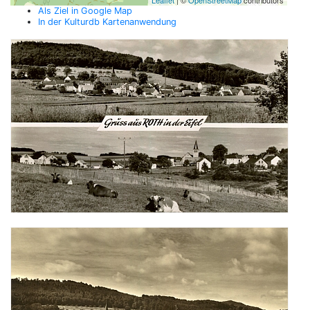
Leaflet
| ©
OpenStreetMap
contributors
Als Ziel in Google Map
In der Kulturdb Kartenanwendung