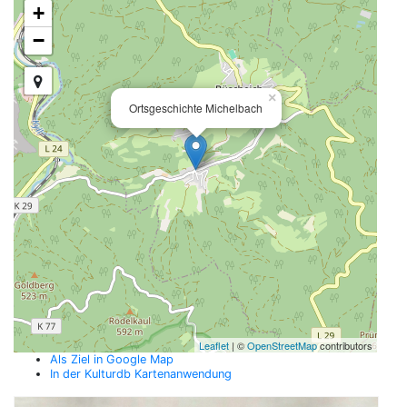
+
−
×
Ortsgeschichte Michelbach
Leaflet
| ©
OpenStreetMap
contributors
Als Ziel in Google Map
In der Kulturdb Kartenanwendung