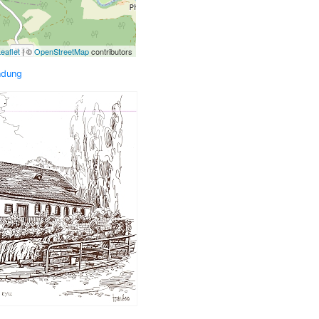
eaflet
| ©
OpenStreetMap
contributors
ndung