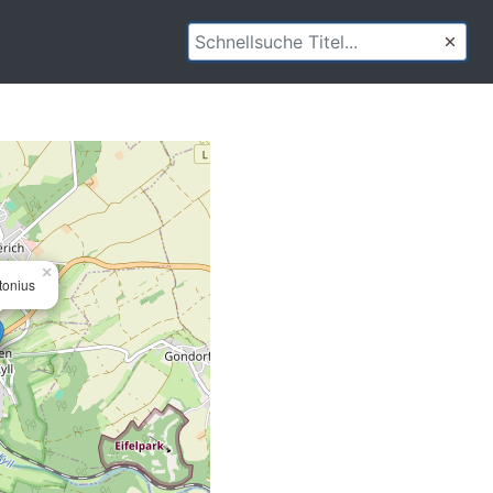
×
tonius