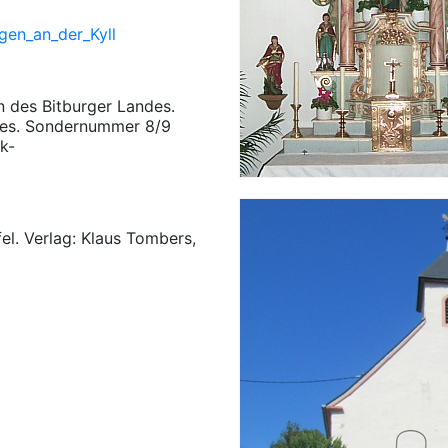
gen_an_der_Kyll
n des Bitburger Landes.
ndes. Sondernummer 8/9
k-
fel. Verlag: Klaus Tombers,