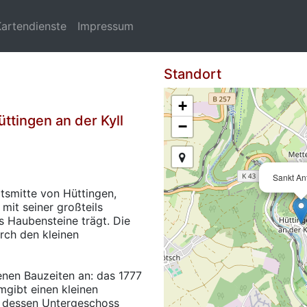
Kartendienste
Impressum
Standort
+
ttingen an der Kyll
−
Sankt An
rtsmitte von Hüttingen,
mit seiner großteils
s Haubensteine trägt. Die
rch den kleinen
enen Bauzeiten an: das 1777
umgibt einen kleinen
, dessen Untergeschoss