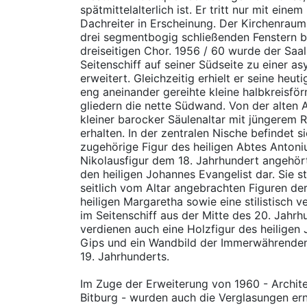
spätmittelalterlich ist. Er tritt nur mit eine
Dachreiter in Erscheinung. Der Kirchenraum 
drei segmentbogig schließenden Fenstern b
dreiseitigen Chor. 1956 / 60 wurde der Saal
Seitenschiff auf seiner Südseite zu einer 
erweitert. Gleichzeitig erhielt er seine heu
eng aneinander gereihte kleine halbkreisfö
gliedern die nette Südwand. Von der alten A
kleiner barocker Säulenaltar mit jüngerem
erhalten. In der zentralen Nische befindet s
zugehörige Figur des heiligen Abtes Antoniu
Nikolausfigur dem 18. Jahrhundert angehört. 
den heiligen Johannes Evangelist dar. Sie 
seitlich vom Altar angebrachten Figuren der
heiligen Margaretha sowie eine stilistisch 
im Seitenschiff aus der Mitte des 20. Jahr
verdienen auch eine Holzfigur des heiligen 
Gips und ein Wandbild der Immerwährenden 
19. Jahrhunderts.
Im Zuge der Erweiterung von 1960 - Archit
Bitburg - wurden auch die Verglasungen er