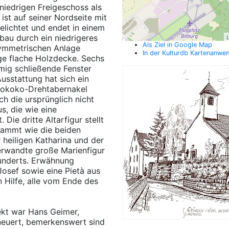
m niedrigen Freigeschoss als
ist auf seiner Nordseite mit
elichtet und endet in einem
bau durch ein niedrigeres
L
Als Ziel in Google Map
asymmetrischen Anlage
In der Kulturdb Kartenanwe
tige flache Holzdecke. Sechs
rmig schließende Fenster
usstattung hat sich ein
 Rokoko-Drehtabernakel
ich die ursprünglich nicht
s, die wie eine
Die dritte Altarfigur stellt
stammt wie die beiden
 heiligen Katharina und der
verwandte große Marienfigur
hunderts. Erwähnung
Josef sowie eine Pietà aus
Hilfe, alle vom Ende des
ekt war Hans Geimer,
neuert, bemerkenswert sind