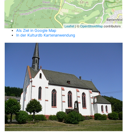
Leaflet
| ©
OpenStreetMap
contributors
Als Ziel in Google Map
In der Kulturdb Kartenanwendung