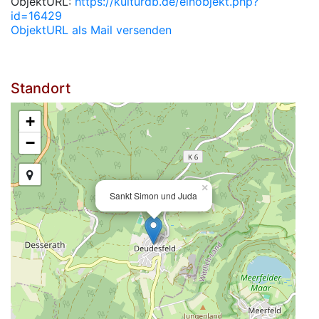
ObjektURL:
https://kulturdb.de/einobjekt.php?
id=16429
ObjektURL als Mail versenden
Standort
+
−
×
Sankt Simon und Juda