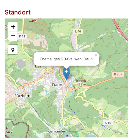
Standort
+
−
×
Ehemaliges DB-Stellwerk Daun