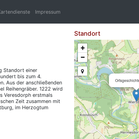
Kartendienste
Impressum
Standort
+
−
g Standort einer
undert bis zum 4.
Ortsgeschicht
n. Aus der anschließenden
sel Reihengräber. 1222 wird
s Veresdorph erstmals
sischen Zeit zusammen mit
itburg, im Herzogtum