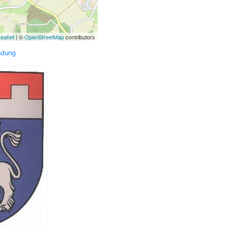
eaflet
| ©
OpenStreetMap
contributors
ndung