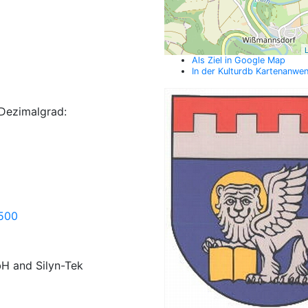
L
Als Ziel in Google Map
In der Kulturdb Kartenanwe
Dezimalgrad:
=500
H and Silyn-Tek