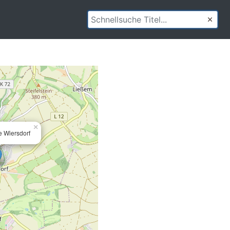
×
e Wiersdorf