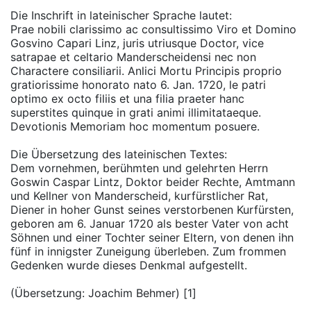
Die Inschrift in lateinischer Sprache lautet:
Prae nobili clarissimo ac consultissimo Viro et Domino
Gosvino Capari Linz, juris utriusque Doctor, vice
satrapae et celtario Manderscheidensi nec non
Charactere consiliarii. Anlici Mortu Principis proprio
gratiorissime honorato nato 6. Jan. 1720, le patri
optimo ex octo filiis et una filia praeter hanc
superstites quinque in grati animi illimitataeque.
Devotionis Memoriam hoc momentum posuere.
Die Übersetzung des lateinischen Textes:
Dem vornehmen, berühmten und gelehrten Herrn
Goswin Caspar Lintz, Doktor beider Rechte, Amtmann
und Kellner von Manderscheid, kurfürstlicher Rat,
Diener in hoher Gunst seines verstorbenen Kurfürsten,
geboren am 6. Januar 1720 als bester Vater von acht
Söhnen und einer Tochter seiner Eltern, von denen ihn
fünf in innigster Zuneigung überleben. Zum frommen
Gedenken wurde dieses Denkmal aufgestellt.
(Übersetzung: Joachim Behmer) [1]