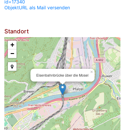
id=17340
ObjektURL als Mail versenden
Standort
+
−
×
Eisenbahnbrücke über die Mosel