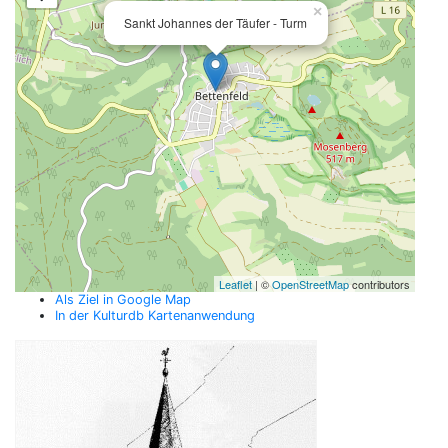
×
Sankt Johannes der Täufer - Turm
Leaflet
| ©
OpenStreetMap
contributors
Als Ziel in Google Map
In der Kulturdb Kartenanwendung