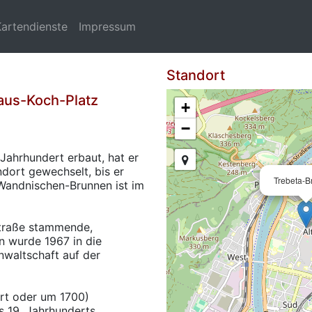
Kartendienste
Impressum
Standort
laus-Koch-Platz
+
−
Jahrhundert erbaut, hat er
dort gewechselt, bis er
Trebeta-
 Wandnischen-Brunnen ist im
straße stammende,
n wurde 1967 in die
waltschaft auf der
ert oder um 1700)
s 19. Jahrhunderts