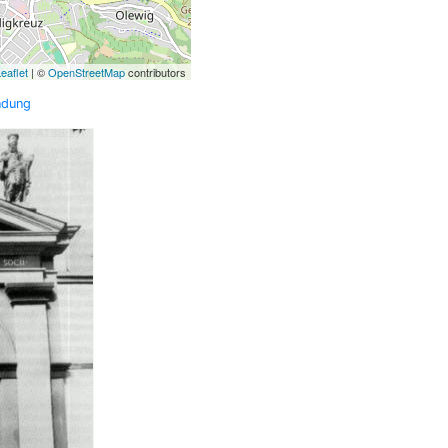
eaflet
| ©
OpenStreetMap
contributors
ndung