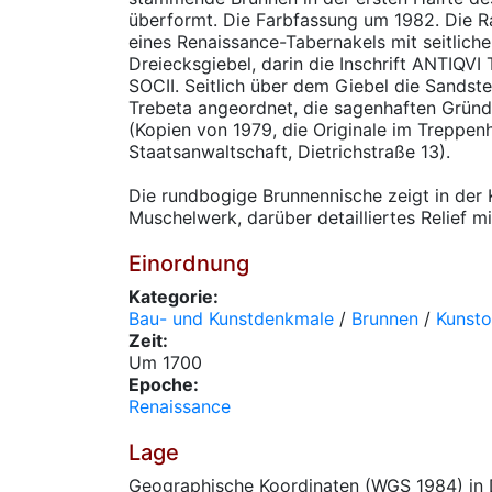
überformt. Die Farbfassung um 1982. Die R
eines Renaissance-Tabernakels mit seitliche
Dreiecksgiebel, darin die Inschrift ANTI
SOCII. Seitlich über dem Giebel die Sandst
Trebeta angeordnet, die sagenhaften Gründ
(Kopien von 1979, die Originale im Treppen
Staatsanwaltschaft, Dietrichstraße 13).
Die rundbogige Brunnennische zeigt in der 
Muschelwerk, darüber detailliertes Relief m
Einordnung
Kategorie:
Bau- und Kunstdenkmale
/
Brunnen
/
Kunsto
Zeit:
Um 1700
Epoche:
Renaissance
Lage
Geographische Koordinaten (WGS 1984) in 