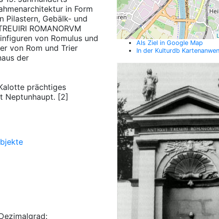
ahmenarchitektur in Form
n Pilastern, Gebälk- und
QVI TREUIRI ROMANORVM
L
einfiguren von Romulus und
Als Ziel in Google Map
er von Rom und Trier
In der Kulturdb Kartenanwe
haus der
Kalotte prächtiges
it Neptunhaupt. [2]
bjekte
Dezimalgrad: