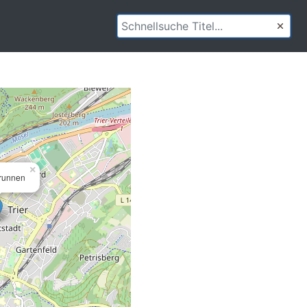
×
Brunnen