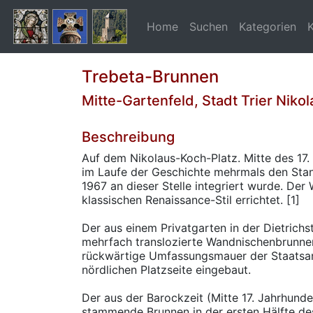
Home
Suchen
Kategorien
Trebeta-Brunnen
Mitte-Gartenfeld, Stadt Trier Niko
Beschreibung
Auf dem Nikolaus-Koch-Platz. Mitte des 17. 
im Laufe der Geschichte mehrmals den Stan
1967 an dieser Stelle integriert wurde. Der
klassischen Renaissance-Stil errichtet. [1]
Der aus einem Privatgarten in der Dietrich
mehrfach translozierte Wandnischenbrunne
rückwärtige Umfassungsmauer der Staatsan
nördlichen Platzseite eingebaut.
Der aus der Barockzeit (Mitte 17. Jahrhund
stammende Brunnen in der ersten Hälfte de