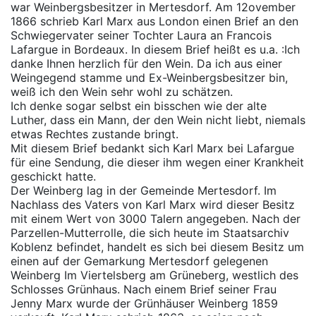
war Weinbergsbesitzer in Mertesdorf. Am 12ovember
1866 schrieb Karl Marx aus London einen Brief an den
Schwiegervater seiner Tochter Laura an Francois
Lafargue in Bordeaux. In diesem Brief heißt es u.a. :Ich
danke Ihnen herzlich für den Wein. Da ich aus einer
Weingegend stamme und Ex-Weinbergsbesitzer bin,
weiß ich den Wein sehr wohl zu schätzen.
Ich denke sogar selbst ein bisschen wie der alte
Luther, dass ein Mann, der den Wein nicht liebt, niemals
etwas Rechtes zustande bringt.
Mit diesem Brief bedankt sich Karl Marx bei Lafargue
für eine Sendung, die dieser ihm wegen einer Krankheit
geschickt hatte.
Der Weinberg lag in der Gemeinde Mertesdorf. Im
Nachlass des Vaters von Karl Marx wird dieser Besitz
mit einem Wert von 3000 Talern angegeben. Nach der
Parzellen-Mutterrolle, die sich heute im Staatsarchiv
Koblenz befindet, handelt es sich bei diesem Besitz um
einen auf der Gemarkung Mertesdorf gelegenen
Weinberg Im Viertelsberg am Grüneberg, westlich des
Schlosses Grünhaus. Nach einem Brief seiner Frau
Jenny Marx wurde der Grünhäuser Weinberg 1859