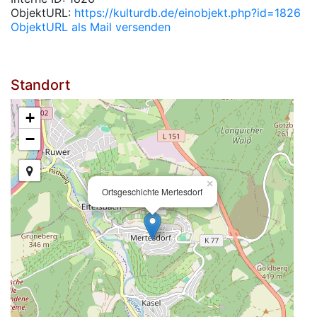
ObjektURL:
https://kulturdb.de/einobjekt.php?id=1826
ObjektURL als Mail versenden
Standort
+
−
×
Ortsgeschichte Mertesdorf