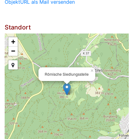
ObjektURL als Mail versenden
Standort
+
−
×
Römische Siedlungsstelle