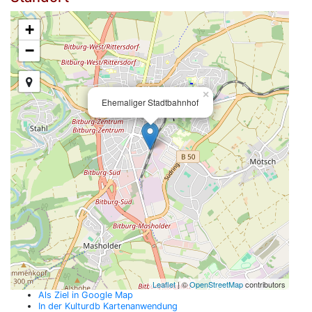
+
−
×
Ehemaliger Stadtbahnhof
Leaflet
| ©
OpenStreetMap
contributors
Als Ziel in Google Map
In der Kulturdb Kartenanwendung