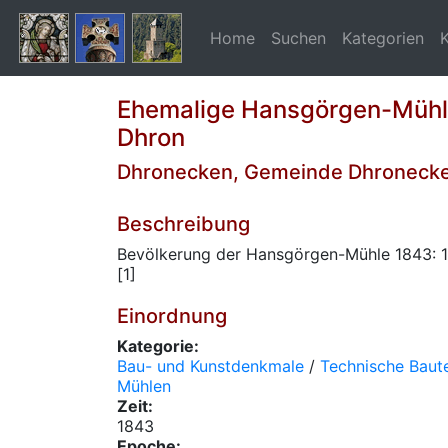
Home
Suchen
Kategorien
Ehemalige Hansgörgen-Mühle
Dhron
Dhronecken, Gemeinde Dhroneck
Beschreibung
Bevölkerung der Hansgörgen-Mühle 1843: 12 
[1]
Einordnung
Kategorie:
Bau- und Kunstdenkmale
/
Technische Baute
Mühlen
Zeit:
1843
Epoche: