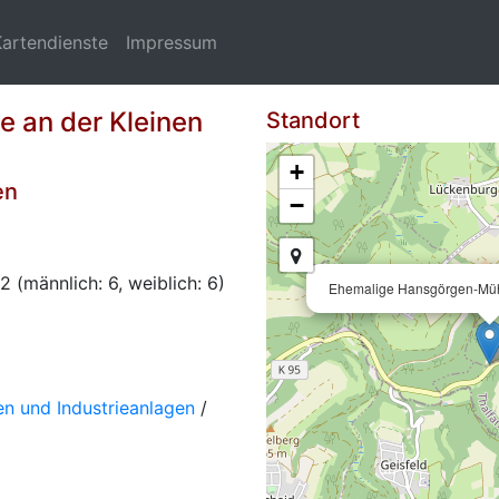
Kartendienste
Impressum
 an der Kleinen
Standort
+
en
−
(männlich: 6, weiblich: 6)
Ehemalige Hansgörgen-Müh
n und Industrieanlagen
/