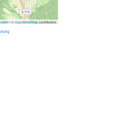
eaflet
| ©
OpenStreetMap
contributors
ndung