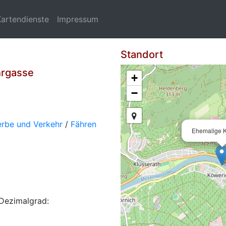
Kartendienste
Impressum
Standort
hrgasse
+
−
erbe und Verkehr
/
Fähren
Ehemalige 
Dezimalgrad: