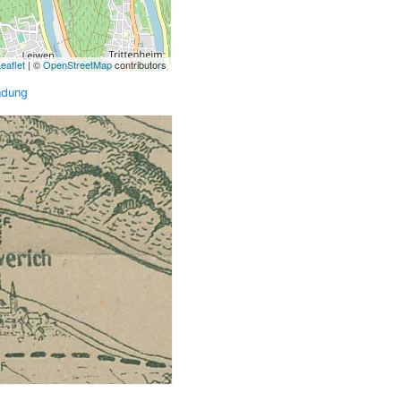
eaflet
| ©
OpenStreetMap
contributors
ndung