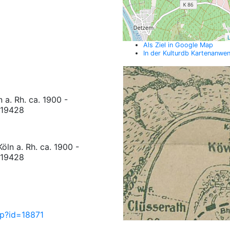
L
Als Ziel in Google Map
In der Kulturdb Kartenanwe
 a. Rh. ca. 1900 -
1-19428
öln a. Rh. ca. 1900 -
1-19428
hp?id=18871