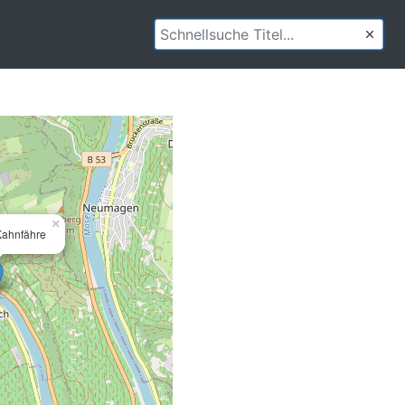
×
Kahnfähre