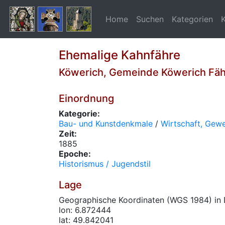
Home
Suchen
Kategorien
Ehemalige Kahnfähre
Köwerich, Gemeinde Köwerich Fä
Einordnung
Kategorie:
Bau- und Kunstdenkmale
/
Wirtschaft, Gew
Zeit:
1885
Epoche:
Historismus / Jugendstil
Lage
Geographische Koordinaten (WGS 1984) in 
lon: 6.872444
lat: 49.842041