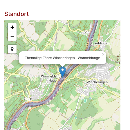
Standort
+
−
×
Ehemalige Fähre Wincheringen - Wormeldange