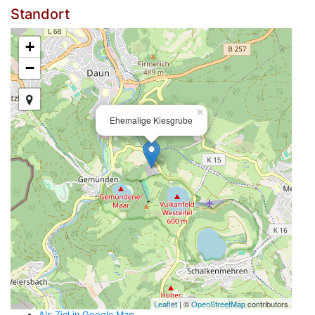
Standort
+
−
×
Ehemalige Kiesgrube
Leaflet
| ©
OpenStreetMap
contributors
Als Ziel in Google Map