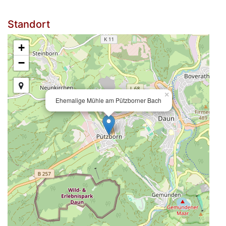
Standort
+
−
×
Ehemalige Mühle am Pützborner Bach