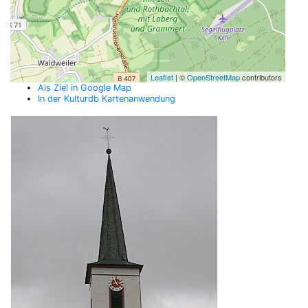
Leaflet
| ©
OpenStreetMap
contributors
Als Ziel in Google Map
In der Kulturdb Kartenanwendung